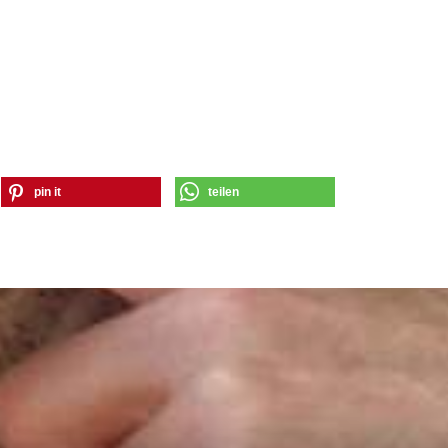
pin it
teilen