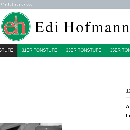
 +49 151 289 67 600
STUFE
31ER TONSTUFE
33ER TONSTUFE
35ER TO
1
A
Li